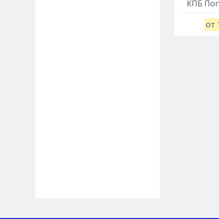
КПБ Поп
от 