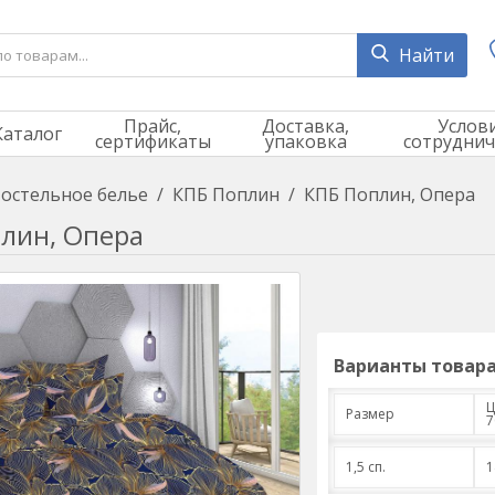
Найти
Прайс,
Доставка,
Услов
Каталог
сертификаты
упаковка
сотруднич
остельное белье
/
КПБ Поплин
/
КПБ Поплин, Опера
лин, Опера
Варианты товара
Ц
Размер
7
1,5 сп.
1