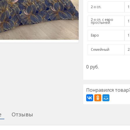
2-х сп.
1
2-х сп. с евро
1
простыней
Евро
1
Семейный
2
0
руб.
Понравился товар?
е
Отзывы