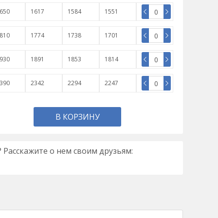
650
1617
1584
1551
810
1774
1738
1701
930
1891
1853
1814
390
2342
2294
2247
В КОРЗИНУ
 Расскажите о нем своим друзьям: