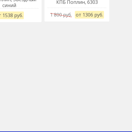
КПБ Поплин, 6303
КПБ
синий
1 800 руб.
от 1306 руб.
 1538 руб.