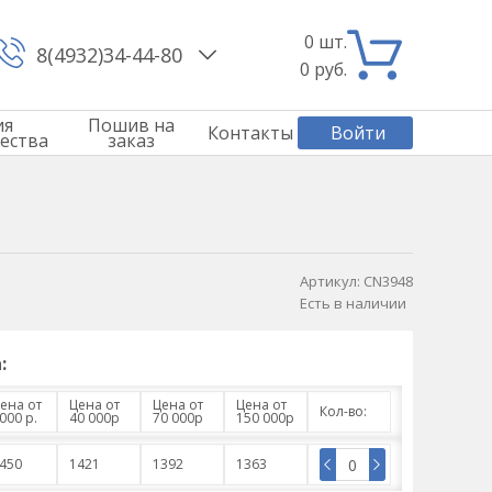
0
шт.
8(4932)34-44-80
0
руб.
ия
Пошив на
Контакты
Войти
ества
заказ
Артикул:
CN3948
Есть в наличии
:
ена от
Цена от
Цена от
Цена от
Кол-во:
000 р.
40 000р
70 000р
150 000р
450
1421
1392
1363