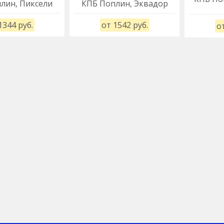
лин, Пиксели
КПБ Поплин, Эквадор
1344 руб.
от 1542 руб.
от