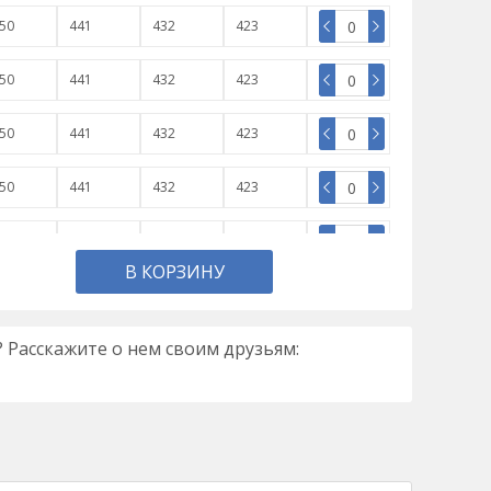
50
441
432
423
50
441
432
423
50
441
432
423
50
441
432
423
50
441
432
423
В КОРЗИНУ
 Расскажите о нем своим друзьям: