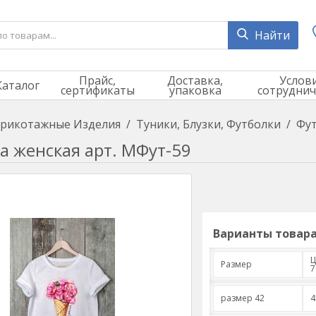
Найти
Прайс,
Доставка,
Услов
Каталог
сертификаты
упаковка
сотруднич
рикотажные Изделия
/
Туники, Блузки, Футболки
/
Фут
а женская арт. МФут-59
Варианты товара
Ц
Размер
7
размер 42
4