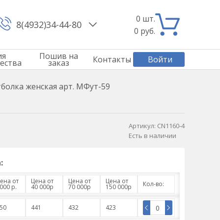
0
шт.
8(4932)34-44-80
0
руб.
ия
Пошив на
Контакты
Войти
ества
заказ
болка женская арт. МФут-59
Артикул:
CN1160-4
Есть в наличии
:
ена от
Цена от
Цена от
Цена от
Кол-во:
000 р.
40 000р
70 000р
150 000р
50
441
432
423