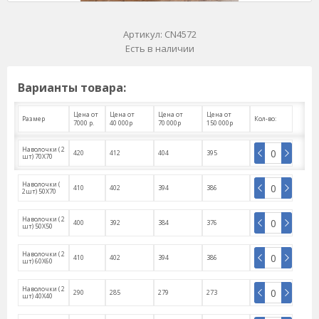
Артикул:
CN4572
Есть в наличии
Варианты товара:
Цена от
Цена от
Цена от
Цена от
Размер
Кол-во:
7000 р.
40 000р
70 000р
150 000р
Наволочки ( 2
420
412
404
395
шт) 70Х70
Наволочки (
410
402
394
386
2шт) 50Х70
Наволочки ( 2
400
392
384
376
шт) 50Х50
Наволочки ( 2
410
402
394
386
шт) 60Х60
Наволочки ( 2
290
285
279
273
шт) 40Х40