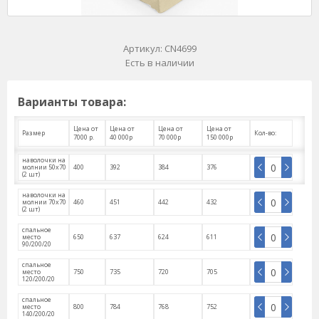
Артикул:
CN4699
Есть в наличии
Варианты товара:
Цена от
Цена от
Цена от
Цена от
Размер
Кол-во:
7000 р.
40 000р
70 000р
150 000р
наволочки на
молнии 50х70
400
392
384
376
(2 шт)
наволочки на
молнии 70х70
460
451
442
432
(2 шт)
спальное
место
650
637
624
611
90/200/20
спальное
место
750
735
720
705
120/200/20
спальное
место
800
784
768
752
140/200/20