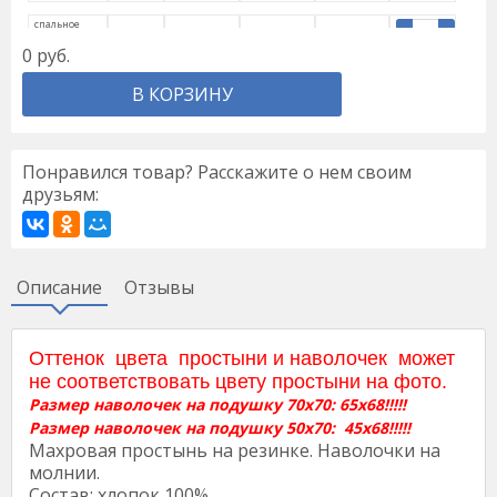
спальное
место
870
853
835
818
160/200/20
0
руб.
спальное
место
960
В КОРЗИНУ
941
922
902
180/200/20
спальное
место
1050
1029
1008
987
200/200/20
Понравился товар? Расскажите о нем своим
друзьям:
Описание
Отзывы
Оттенок цвета простыни и наволочек может
не соответствовать цвету простыни на фото.
Размер наволочек на подушку 70х70: 65х68!!!!!
Размер наволочек на подушку 50х70: 45х68!!!!!
Махровая простынь на резинке. Наволочки на
молнии.
Состав: хлопок 100%.