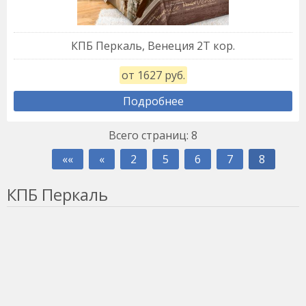
КПБ Перкаль, Венеция 2Т кор.
от 1627 руб.
Подробнее
Всего страниц:
8
««
«
2
5
6
7
8
КПБ Перкаль