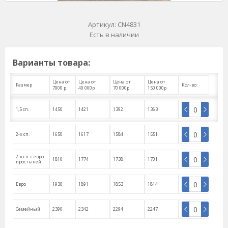
Артикул:
CN4831
Есть в наличии
Варианты товара:
Цена от
Цена от
Цена от
Цена от
Размер
Кол-во:
7000 р.
40 000р
70 000р
150 000р
1,5 сп.
1450
1421
1392
1363
2-х сп.
1650
1617
1584
1551
2-х сп. с евро
1810
1774
1738
1701
простыней
Евро
1930
1891
1853
1814
Семейный
2390
2342
2294
2247