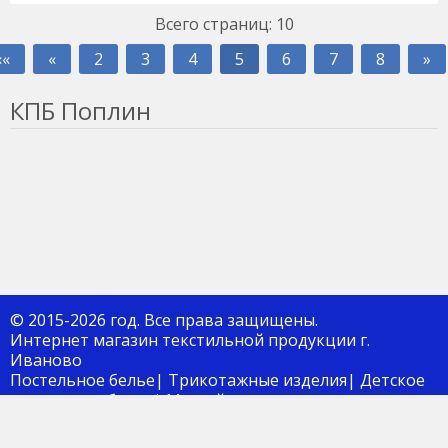
Всего страниц:
10
««
«
2
3
4
5
6
7
8
»
КПБ Поплин
© 2015-2026 год. Все права защищены.
Интернет магазин текстильной продукции г.
Иваново
Постельное белье| Трикотажные изделия| Детское
постельное белье| Мягкий инвентарь
8(4932)34-44-80