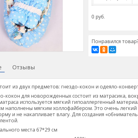
0
руб.
Понравился товар?
е
Отзывы
тоит из двух предметов: гнездо-кокон и одеяло-конверт
-кокон для новорожденных состоит из матрасика, вокр
матраса используется мягкий гипоаллергенный материа
 см наполнены мягким холлофайбером. Это очень легки
рму и не накапливает влагу. Для создания «обнимател
лентой.
ального места 67*29 см