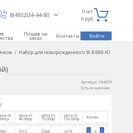
0
шт.
8(4932)34-44-80
0
руб.
ия
Пошив на
Контакты
Войти
ества
заказ
ичков
/
Набор для новорожденного Ж-8.660-Ю
ой)
Артикул:
CN4079
Есть в наличии
:
ена от
Цена от
Цена от
Цена от
Кол-во:
000 р.
40 000р
70 000р
150 000р
360
2313
2266
2218