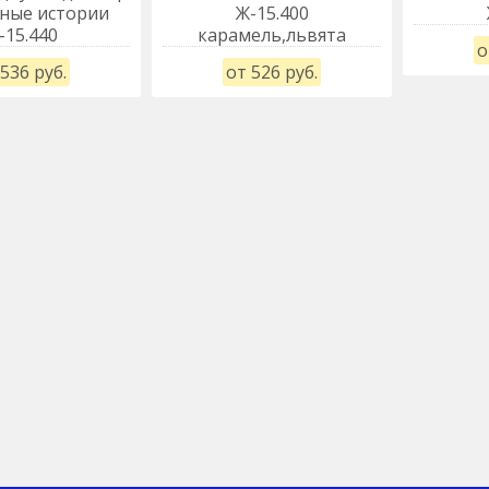
ные истории
Ж-15.400
-15.440
карамель,львята
о
536 руб.
от 526 руб.