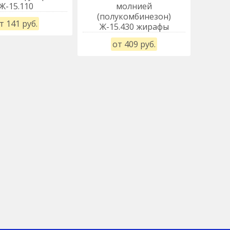
Ж-15.110
молнией
но
(полукомбинезон)
Ж-8.
т 141 руб.
Ж-15.430 жирафы
от 409 руб.