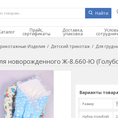
Найти
Прайс,
Доставка,
Услов
Каталог
сертификаты
упаковка
сотруднич
рикотажные Изделия
/
Детский трикотаж
/
Для грудн
ля новорожденного Ж-8.660-Ю (Голуб
Варианты товара
Ц
Размер
7
Набор (голубой)
2