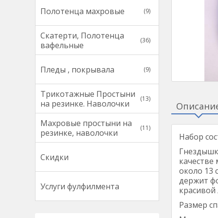
Полотенца махровые
(9)
Скатерти, Полотенца
(36)
вафельные
Пледы , покрывала
(9)
Трикотажные Простыни
(13)
на резинке. Наволочки
Описани
Махровые простыни на
(11)
резинке, наволочки
Набор сос
Гнездышко
Скидки
качестве 
около 13
держит фо
Услуги фулфилмента
красивой 
Размер сп