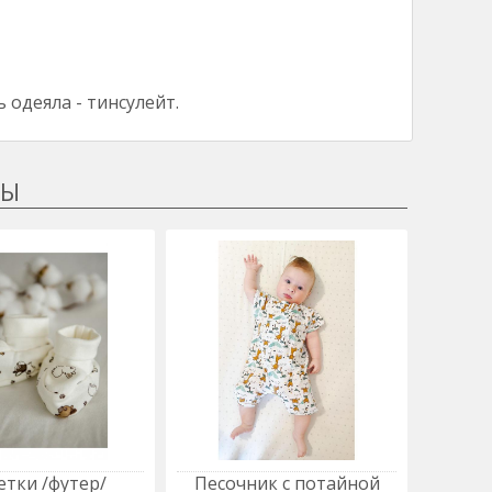
 одеяла - тинсулейт.
етки /футер/
Песочник с потайной