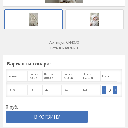
Артикул:
CN4070
Есть в наличии
Варианты товара:
Цена от
Цена от
Цена от
Цена от
Размер
Кол-во:
7000 р.
40 000р
70 000р
150 000р
56-74
150
147
144
141
0
руб.
В КОРЗИНУ