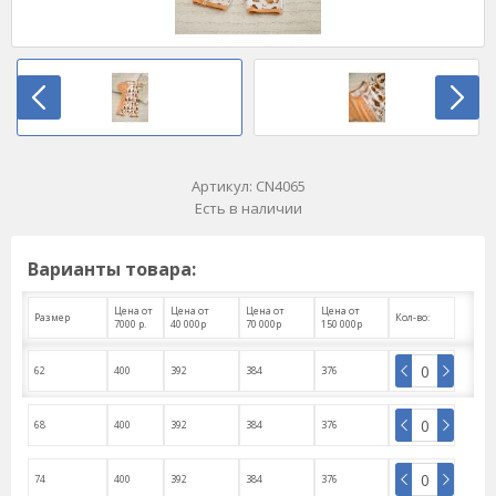
Артикул:
CN4065
Есть в наличии
Варианты товара:
Цена от
Цена от
Цена от
Цена от
Размер
Кол-во:
7000 р.
40 000р
70 000р
150 000р
62
400
392
384
376
68
400
392
384
376
74
400
392
384
376