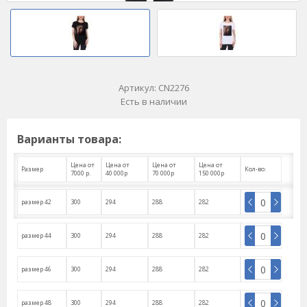
Артикул:
CN2276
Есть в наличии
Варианты товара:
Цена от
Цена от
Цена от
Цена от
Размер
Кол-во:
7000 р.
40 000р
70 000р
150 000р
размер 42
300
294
288
282
размер 44
300
294
288
282
размер 46
300
294
288
282
размер 48
300
294
288
282