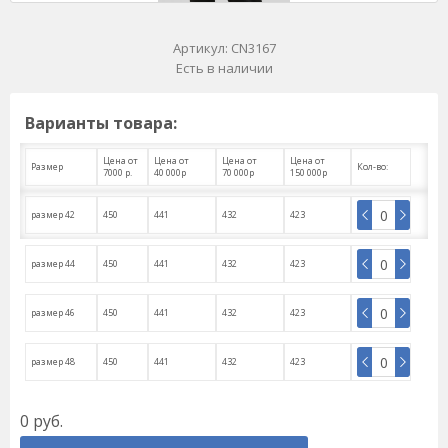
Артикул:
CN3167
Есть в наличии
Варианты товара:
Цена от
Цена от
Цена от
Цена от
Размер
Кол-во:
7000 р.
40 000р
70 000р
150 000р
размер 42
450
441
432
423
размер 44
450
441
432
423
размер 46
450
441
432
423
размер 48
450
441
432
423
0
руб.