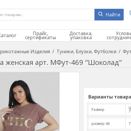
Найти
Прайс,
Доставка,
Услов
Каталог
сертификаты
упаковка
сотруднич
рикотажные Изделия
/
Туники, Блузки, Футболки
/
Фут
а женская арт. МФут-469 "Шоколад"
Варианты товара
Ц
Размер
7
размер 46
7