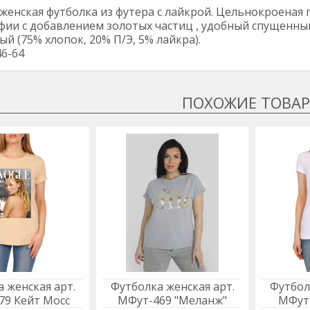
женская футболка из футера с лайкрой. Цельнокроеная
ии с добавлением золотых частиц , удобный спущенный 
й (75% хлопок, 20% П/Э, 5% лайкра).
6-64
 женская арт.
Футболка женская арт.
Футбол
79 Кейт Мосс
МФут-469 "Меланж"
МФут-