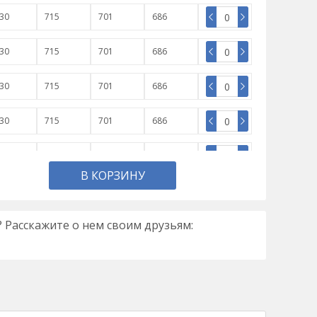
30
715
701
686
30
715
701
686
30
715
701
686
30
715
701
686
30
715
701
686
В КОРЗИНУ
30
715
701
686
 Расскажите о нем своим друзьям:
30
715
701
686
30
715
701
686
30
715
701
686