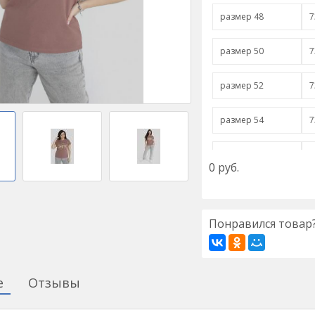
размер 48
7
размер 50
7
размер 52
7
размер 54
7
размер 56
7
0
руб.
размер 58
7
Понравился товар?
размер 60
7
размер 62
7
е
Отзывы
размер 64
7