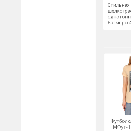
Стильная 
шелкограф
однотонны
Размеры:4
Футболка
МФут-1