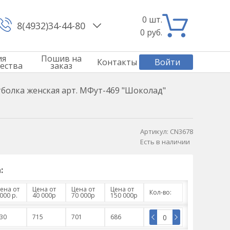
0
шт.
8(4932)34-44-80
0
руб.
ия
Пошив на
Контакты
Войти
ества
заказ
болка женская арт. МФут-469 "Шоколад"
Артикул:
CN3678
Есть в наличии
:
ена от
Цена от
Цена от
Цена от
Кол-во:
000 р.
40 000р
70 000р
150 000р
30
715
701
686